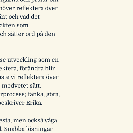
ehöver reflektera över
änt och vad det
täckten som
och sätter ord på den
t se utveckling som en
ktera, förändra blir
ste vi reflektera över
t medvetet sätt.
rprocess; tänka, göra,
 beskriver Erika.
testa, men också våga
id. Snabba lösningar