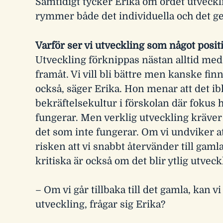
Samtidigt tycker Erika om ordet utvecklin
rymmer både det individuella och det
Varför ser vi utveckling som något posit
Utveckling förknippas nästan alltid med n
framåt. Vi vill bli bättre men kanske finn
också, säger Erika. Hon menar att det ib
bekräftelsekultur i förskolan där fokus
fungerar. Men verklig utveckling kräver 
det som inte fungerar. Om vi undviker at
risken att vi snabbt återvänder till gamla
kritiska är också om det blir ytlig utveck
– Om vi går tillbaka till det gamla, kan v
utveckling, frågar sig Erika?