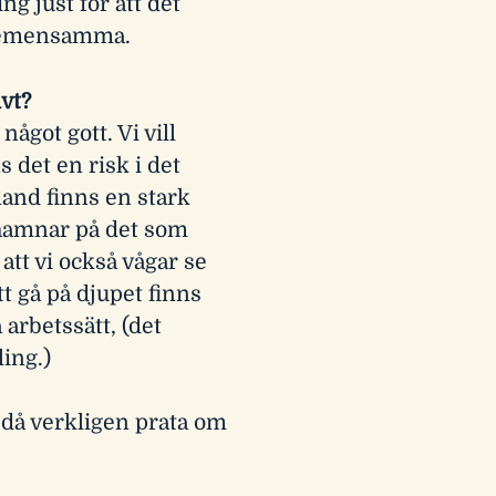
g just för att det
 gemensamma.
ivt?
ågot gott. Vi vill
s det en risk i det
land finns en stark
 hamnar på det som
att vi också vågar se
t gå på djupet finns
 arbetssätt, (det
ling.)
i då verkligen prata om