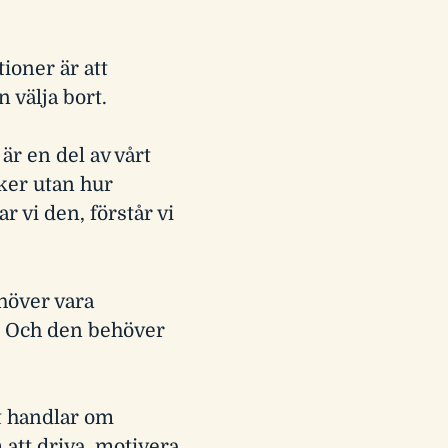
ioner är att
n välja bort.
 är en del av vårt
ker utan hur
vi den, förstår vi
ehöver vara
. Och den behöver
st handlar om
m att driva, motivera