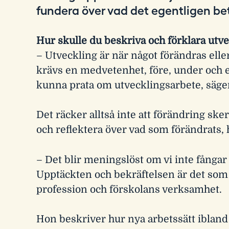
fundera över vad det egentligen be
i
n
g
Hur skulle du beskriva och förklara utv
.
– Utveckling är när något förändras elle
s
krävs en medvetenhet, före, under och ef
e
kunna prata om utvecklingsarbete, säge
Det räcker alltså inte att förändring ske
och reflektera över vad som förändrats, 
– Det blir meningslöst om vi inte fångar
Upptäckten och bekräftelsen är det som 
profession och förskolans verksamhet.
Hon beskriver hur nya arbetssätt ibland