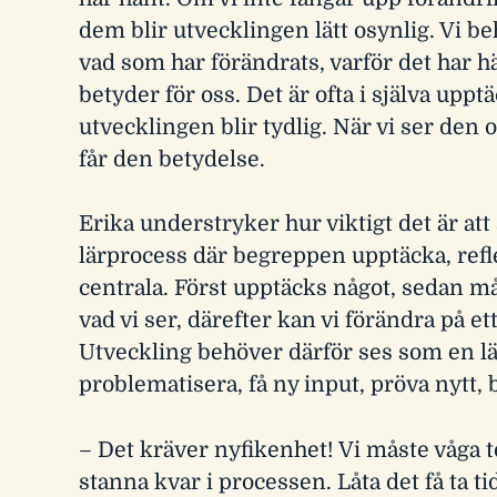
dem blir utvecklingen lätt osynlig. Vi b
vad som har förändrats, varför det har h
betyder för oss. Det är ofta i själva upp
utvecklingen blir tydlig. När vi ser den 
får den betydelse.
Erika understryker hur viktigt det är at
lärprocess där begreppen upptäcka, refle
centrala. Först upptäcks något, sedan må
vad vi ser, därefter kan vi förändra på et
Utveckling behöver därför ses som en lä
problematisera, få ny input, pröva nytt,
– Det kräver nyfikenhet! Vi måste våga 
stanna kvar i processen. Låta det få ta t