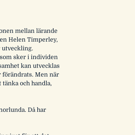
tionen mellan lärande
aren Helen Timperley,
 utveckling.
som sker i individen
ksamhet kan utvecklas
r förändrats. Men när
t tänka och handla,
norlunda. Då har