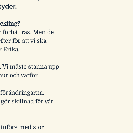
tyder.
eckling?
r förbättras. Men det
ter för att vi ska
r Erika.
r. Vi måste stanna upp
hur och varför.
 förändringarna.
gör skillnad för vår
 införs med stor