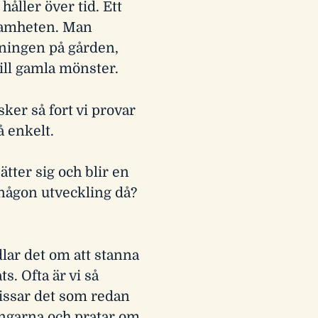
åller över tid. Ett
samheten. Man
sningen på gården,
till gamla mönster.
sker så fort vi provar
å enkelt.
ätter sig och blir en
t någon utveckling då?
lar det om att stanna
s. Ofta är vi så
missar det som redan
ingarna och pratar om