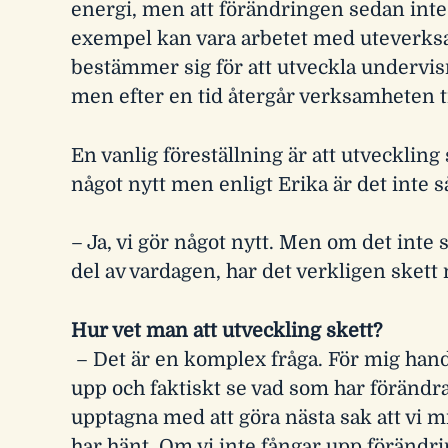
energi, men att förändringen sedan inte h
exempel kan vara arbetet med uteverk
bestämmer sig för att utveckla undervi
men efter en tid återgår verksamheten 
En vanlig föreställning är att utveckling 
något nytt men enligt Erika är det inte s
– Ja, vi gör något nytt. Men om det inte s
del av vardagen, har det verkligen sket
Hur vet man att utveckling skett?
– Det är en komplex fråga. För mig hand
upp och faktiskt se vad som har förändrat
upptagna med att göra nästa sak att vi 
har hänt. Om vi inte fångar upp förändr