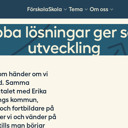
Förskola
Skola
Tema
Om oss
ba lösningar ger s
utveckling
som händer om vi
und. Samma
mtalet med Erika
pings kommun,
och fortbildare på
er vi och vänder på
tills man börjar