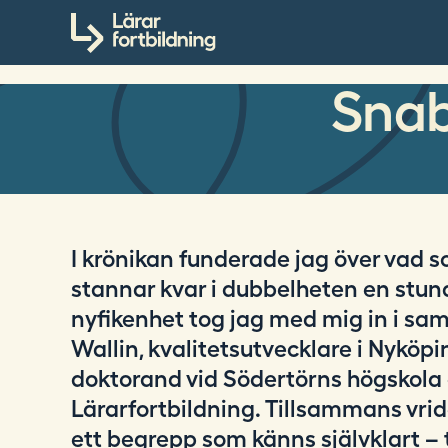
S
Till innehållet
ö
k
p
Snab
å
l
a
r
a
r
f
I krönikan funderade jag över vad 
o
stannar kvar i dubbelheten en st
r
nyfikenhet tog jag med mig in i sa
t
Wallin, kvalitetsutvecklare i Nykö
b
i
doktorand vid Södertörns högskola 
l
Lärarfortbildning. Tillsammans vrid
d
ett begrepp som känns självklart – 
n