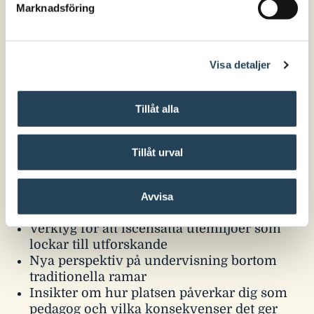
Marknadsföring
För dig som ...
... är förskollärare, barnskötare eller rektor
Visa detaljer
och vill utveckla er undervisning utomhus.
Du vill upptäcka nya möjligheter på gården, i
närmiljön – och i dig själv som pedagog.
Tillåt alla
Det här får du med dig:
Tillåt urval
Fördjupad kunskap om hur du väver
samman inne och ute
Ökad medvetenhet kring utevistelsens
Avvisa
möjligheter och pedagogiska kraft
Verktyg för att iscensätta utemiljöer som
lockar till utforskande
Nya perspektiv på undervisning bortom
traditionella ramar
Insikter om hur platsen påverkar dig som
pedagog och vilka konsekvenser det ger