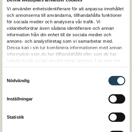
inomhus. Utomhus tenderar att bli platsen
Vi använder enhetsidentifierare för att anpassa innehållet
som erbjuder fri lek och pedagoger som låter
och annonserna till användarna, tillhandahålla funktioner
för sociala medier och analysera vår trafik. Vi
barnen vara ifred. Det behöver så klart inte
vidarebefordrar även sådana identifierare och annan
vara fel, men risken är att vi missar
information från din enhet till de sociala medier och
spännande undervisningssituationer. Och
annons- och analysföretag som vi samarbetar med.
därmed vårt uppdrag!
Dessa kan i sin tur kombinera informationen med annan
information som du har tillhandahållit eller som de har
samlat in när du har använt deras tjänster.
Läs mer om
Våra utomhusmiljöer ser väldigt olika ut och
hur vi hanterar cookies här.
alla förskolor har olika förutsättningar. Här
Samtyckesval
får du mer insikt i vad en bra gård kan
Nödvändig
innehålla, hur du kan ta vara på platser i
närmiljön samt om och när du behöver
Inställningar
tillföra material i utemiljön. Du får också
reflektera över om du är olika pedagoger ute
och inne och vilka konsekvenser det ger i
Statistik
samspelet med barnen.