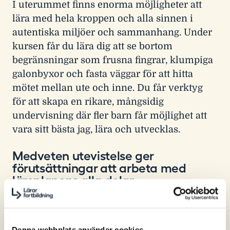
I uterummet finns enorma möjligheter att
lära med hela kroppen och alla sinnen i
autentiska miljöer och sammanhang. Under
kursen får du lära dig att se bortom
begränsningar som frusna fingrar, klumpiga
galonbyxor och fasta väggar för att hitta
mötet mellan ute och inne. Du får verktyg
för att skapa en rikare, mångsidig
undervisning där fler barn får möjlighet att
vara sitt bästa jag, lära och utvecklas.
Medveten utevistelse ger
förutsättningar att arbeta med
läroplanens alla delar
När vi har fokus på att utveckla
undervisningen eller förändra lärmiljöer så
tänker många av oss med automatik att vi är
Denna webbplats använder cookies