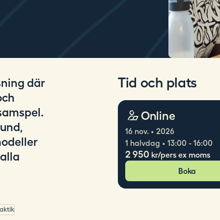
Tid och plats
sning där
och
samspel.
Online
rund,
16 nov. • 2026
odeller
1 halvdag • 13:00 - 16:00
2 950
alla
kr/pers ex moms
Boka
aktik