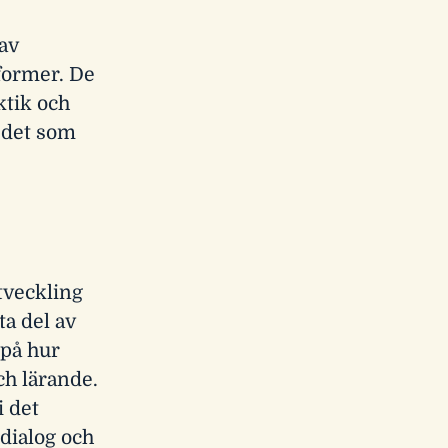
av
lformer. De
ktik och
 det som
tveckling
a del av
 på hur
ch lärande.
i det
dialog och