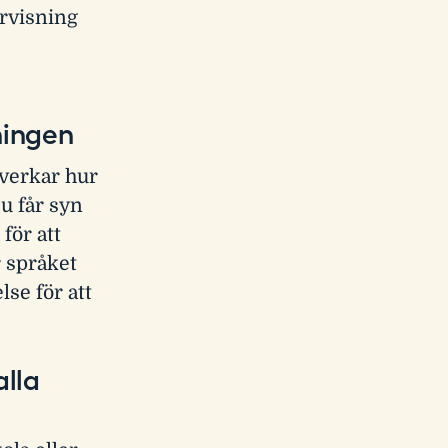
ervisning
ningen
åverkar hur
u får syn
för att
 språket
lse för att
alla