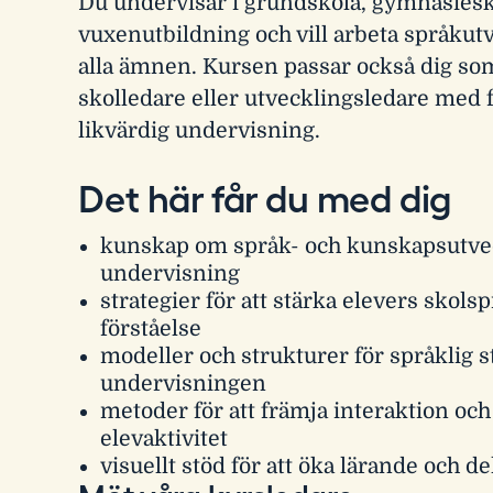
Du undervisar i grundskola, gymnasiesk
vuxenutbildning och vill arbeta språkut
alla ämnen. Kursen passar också dig so
skolledare eller utvecklingsledare med 
likvärdig undervisning.
Det här får du med dig
kunskap om språk- och kunskapsutve
undervisning
strategier för att stärka elevers skols
förståelse
modeller och strukturer för språklig s
undervisningen
metoder för att främja interaktion och
elevaktivitet
visuellt stöd för att öka lärande och de