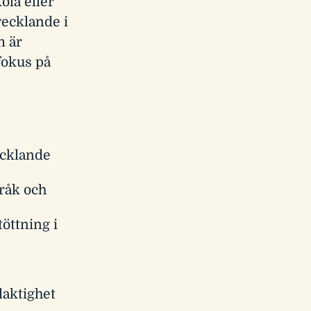
ola eller
vecklande i
m är
fokus på
cklande
pråk och
töttning i
laktighet