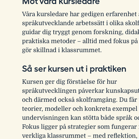
Möt våra kursledare
Våra kursledare har gedigen erfarenhet 
språkutvecklande arbetssätt i olika sko
guidar dig tryggt genom forskning, dida
praktiska metoder – alltid med fokus på
gör skillnad i klassrummet.
Så ser kursen ut i praktiken
Kursen ger dig förståelse för hur
språkutvecklingen påverkar kunskapsu
och därmed också skolframgång. Du får t
teorier, modeller och konkreta exempel
undervisningen kan stötta både språk o
Fokus ligger på strategier som fungerar 
verkliga klassrummet – med reflektion, 