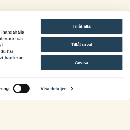
Tillåt alla
illhandahålla
ifierare och
Tillåt urval
vi
 du har
vi hanterar
Avvisa
ring
Visa detaljer