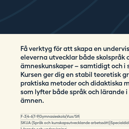
i
n
g
.
s
e
Få verktyg för att skapa en undervi
eleverna utvecklar både skolspråk 
ämneskunskaper – samtidigt och i 
Kursen ger dig en stabil teoretisk g
praktiska metoder och didaktiska m
som lyfter både språk och lärande i 
ämnen.
F-3
4-6
7-9
Gymnasieskola
Vux/Sfi
SKUA (Språk och kunskapsutvecklande arbetssätt)
Specialdid