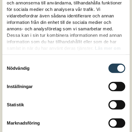
självständigt medan andra behöver stöd för
och annonserna till användarna, tillhandahålla funktioner
att komma vidare. Utbildningen ger
för sociala medier och analysera vår trafik. Vi
vidarebefordrar även sådana identifierare och annan
personalgrupper ett gemensamt
information från din enhet till de sociala medier och
förhållningssätt, verktyg och språk för att
annons- och analysföretag som vi samarbetar med.
stärka och kvalitetssäkra samarbete i
Dessa kan i sin tur kombinera informationen med annan
relationsarbetet. En vanlig utmaning är att
information som du har tillhandahållit eller som de har
samlat in när du har använt deras tjänster.
Läs mer om
involvera elever i relationsarbetet, särskilt de
hur vi hanterar cookies här.
med utmanande beteenden. Utbildningen ger
Samtyckesval
den enskilde pedagogen stöd i hur man kan
Nödvändig
påbörja och hålla ut i detta arbete
tillsammans med kollegor och med eleven,
Inställningar
samt hur man kan problemlösa när man kört
fast.
Statistik
För dig som:
Vill få stöd för att tillsammans med
Marknadsföring
kollegorna i din personalgrupp utveckla och