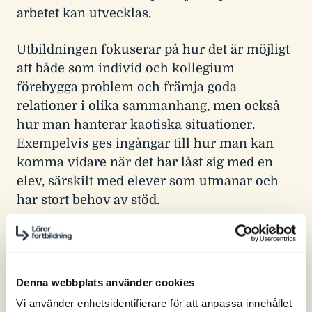
arbetet kan utvecklas.
Utbildningen fokuserar på hur det är möjligt
att både som individ och kollegium
förebygga problem och främja goda
relationer i olika sammanhang, men också
hur man hanterar kaotiska situationer.
Exempelvis ges ingångar till hur man kan
komma vidare när det har låst sig med en
elev, särskilt med elever som utmanar och
har stort behov av stöd.
Nå elever som utmanar - steg för
steg
Det är vanligt att relationsarbetet spretar på
Denna webbplats använder cookies
många skolor. En del pedagoger arbetar
Vi använder enhetsidentifierare för att anpassa innehållet