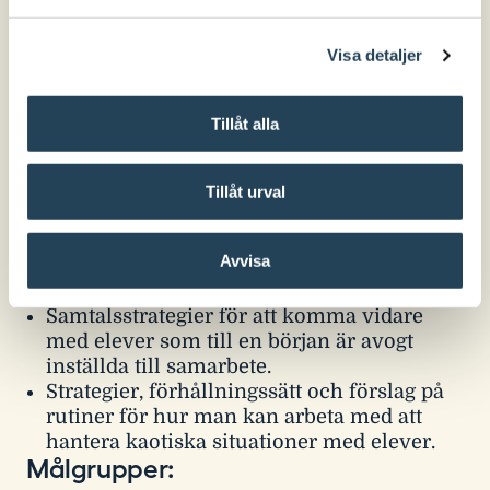
systematisera relationsarbetet.
Fortbildningen är för pedagoger som vill bli
Visa detaljer
tryggare i mötet med utmanande elever och
som är beredd att reflektera kring sin egen
Tillåt alla
praktik.
Tillåt urval
Det här får du med dig:
Relationstriangeln – en strukturerad
Avvisa
modell för att synliggöra era resurser och
behov vad gäller relationer.
Samtalsstrategier för att komma vidare
med elever som till en början är avogt
inställda till samarbete.
Strategier, förhållningssätt och förslag på
rutiner för hur man kan arbeta med att
hantera kaotiska situationer med elever.
Målgrupper: