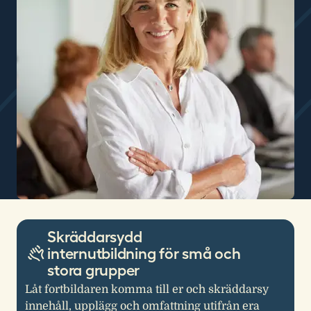
Skräddarsydd
internutbildning för små och
stora grupper
Låt fortbildaren komma till er och skräddarsy
innehåll, upplägg och omfattning utifrån era