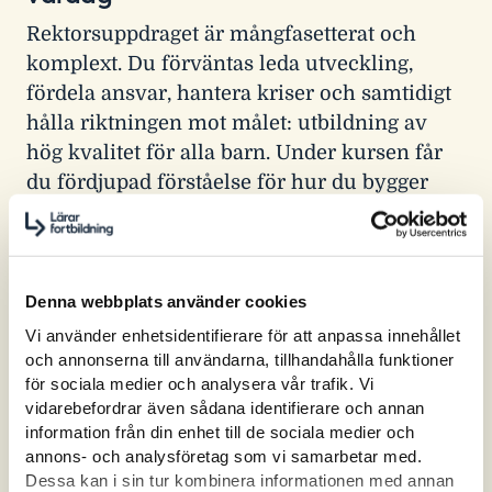
Rektorsuppdraget är mångfasetterat och
komplext. Du förväntas leda utveckling,
fördela ansvar, hantera kriser och samtidigt
hålla riktningen mot målet: utbildning av
hög kvalitet för alla barn. Under kursen får
du fördjupad förståelse för hur du bygger
strukturer som stöttar både ledarskap och
lärande – så att du kan fatta kloka beslut
med både mod och förankring. Du får
verktyg för att skapa samsyn i arbetslaget
Denna webbplats använder cookies
och struktur i vardagen, så att alla drar åt
Vi använder enhetsidentifierare för att anpassa innehållet
och annonserna till användarna, tillhandahålla funktioner
samma håll.
för sociala medier och analysera vår trafik. Vi
vidarebefordrar även sådana identifierare och annan
Leda i förändring – med riktning och
information från din enhet till de sociala medier och
arbetsglädje
annons- och analysföretag som vi samarbetar med.
Dessa kan i sin tur kombinera informationen med annan
Som rektor behöver du hålla både blicken