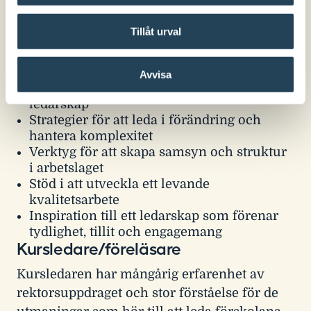
mänsklighet – och leda en organisation där
både barn och vuxna får möjlighet att växa.
Tillåt urval
Det här får du med dig
Avvisa
En tydlig riktning i ditt pedagogiska
ledarskap
Strategier för att leda i förändring och
hantera komplexitet
Verktyg för att skapa samsyn och struktur
i arbetslaget
Stöd i att utveckla ett levande
kvalitetsarbete
Inspiration till ett ledarskap som förenar
tydlighet, tillit och engagemang
Kursledare/föreläsare
Kursledaren har mångårig erfarenhet av
rektorsuppdraget och stor förståelse för de