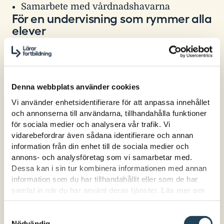
Samarbete med vårdnadshavarna
För en undervisning som rymmer alla
elever
Hur kan du känna igen, förhålla dig till och
stimulera elever som behöver mer
utmaningar samtidigt som andra elever kan
Denna webbplats använder cookies
ha behov av extra anpassningar?
Vi använder enhetsidentifierare för att anpassa innehållet
och annonserna till användarna, tillhandahålla funktioner
Du får ta del av strategier för att få till en
för sociala medier och analysera vår trafik. Vi
undervisning som gynnar både elever med
vidarebefordrar även sådana identifierare och annan
särskild begåvning och 2E utan att öka din
information från din enhet till de sociala medier och
arbetsmängd.
annons- och analysföretag som vi samarbetar med.
Dessa kan i sin tur kombinera informationen med annan
Fördjupad kunskap - undervisning
information som du har tillhandahållit eller som de har
samlat in när du har använt deras tjänster.
Läs mer om
på rätt nivå
hur vi hanterar cookies här.
Hur kan du förstå om en elev som drar sig
Samtyckesval
Nödvändig