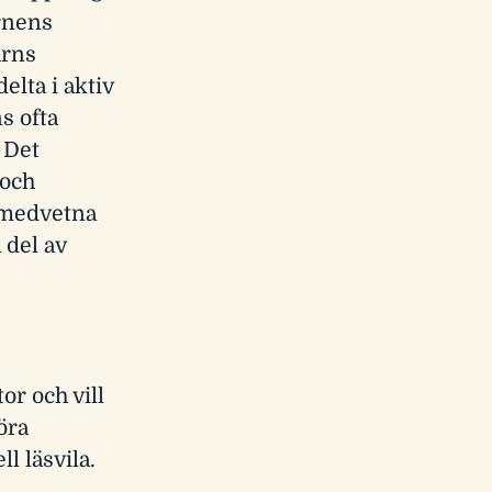
arnens
arns
elta i aktiv
s ofta
 Det
 och
 medvetna
a del av
tor och vill
öra
l läsvila.