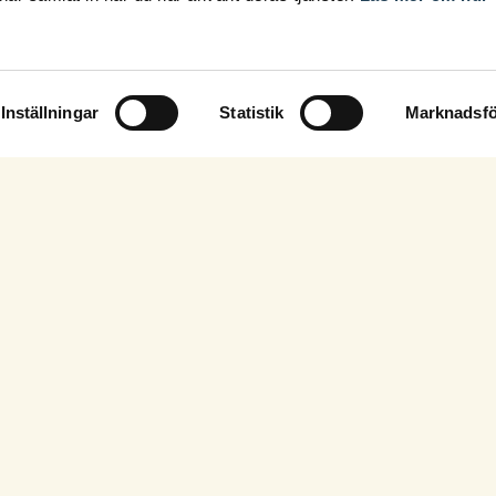
Inställningar
Statistik
Marknadsfö
Fortbildning i din inbox!
Prenumerera på vårt nyhetsbrev