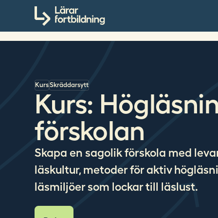
S
Till innehållet
ö
k
p
å
l
a
Kurs
Skräddarsytt
r
Kurs: Högläsnin
a
r
förskolan
f
o
r
Skapa en sagolik förskola med lev
t
läskultur, metoder för aktiv högläsn
b
i
läsmiljöer som lockar till läslust.
l
d
n