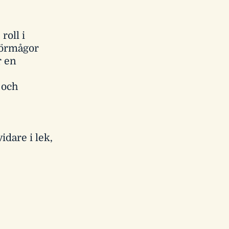
oll i
förmågor
r en
 och
idare i lek,