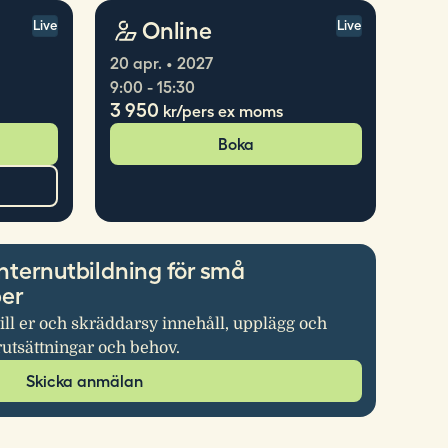
Online
Live
Live
20 apr. • 2027
9:00 - 15:30
3 950
kr/pers ex moms
Boka
nternutbildning för små
per
ill er och skräddarsy innehåll, upplägg och
rutsättningar och behov.
Skicka anmälan