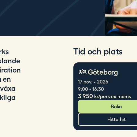
Tid och plats
rks
cklande
iration
Göteborg
a en
17 nov. • 2026
 växa
9:00 - 16:30
3 950
kliga
kr/pers ex moms
Boka
Hitta hit