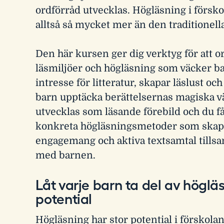
ordförråd utvecklas. Högläsning i försko
alltså så mycket mer än den traditionella
Den här kursen ger dig verktyg för att o
läsmiljöer och högläsning som väcker b
intresse för litteratur, skapar läslust och
barn upptäcka berättelsernas magiska vä
utvecklas som läsande förebild och du f
konkreta högläsningsmetoder som skap
engagemang och aktiva textsamtal till
med barnen.
Låt varje barn ta del av höglä
potential
Högläsning har stor potential i förskol