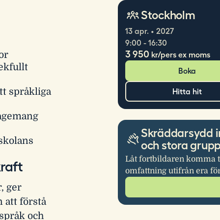
Stockholm
13 apr. • 2027
9:00 - 16:30
3 950
or
kr/pers ex moms
ekfullt
Boka
t språkliga
Hitta hit
gagemang
Skräddarsydd i
skolans
och stora grup
Låt fortbildaren komma t
raft
omfattning utifrån era fö
, ger
 att förstå
 språk och