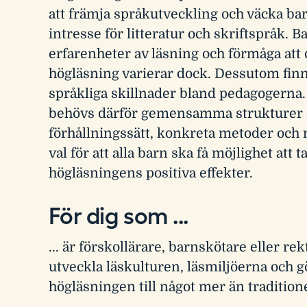
att främja språkutveckling och väcka b
intresse för litteratur och skriftspråk. B
erfarenheter av läsning och förmåga att d
högläsning varierar dock. Dessutom finn
språkliga skillnader bland pedagogerna.
behövs därför gemensamma strukturer
förhållningssätt, konkreta metoder och
val för att alla barn ska få möjlighet att t
högläsningens positiva effekter.
För dig som ...
... är förskollärare, barnskötare eller rek
utveckla läskulturen, läsmiljöerna och g
högläsningen till något mer än traditionel