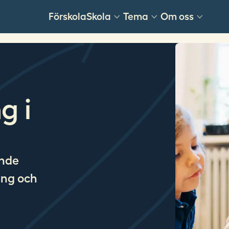
Förskola
Skola
Tema
Om oss
g i
ande
ing och