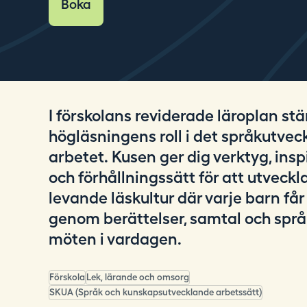
Boka
i
n
g
.
s
e
I förskolans reviderade läroplan stä
högläsningens roll i det språkutve
arbetet. Kusen ger dig verktyg, insp
och förhållningssätt för att utveckl
levande läskultur där varje barn får
genom berättelser, samtal och språ
möten i vardagen.
Förskola
Lek, lärande och omsorg
SKUA (Språk och kunskapsutvecklande arbetssätt)