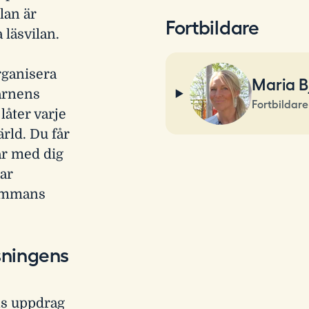
lan är
Fortbildare
 läsvilan.
rganisera
Maria Bj
arnens
Fortbildare
 låter varje
rld. Du får
år med dig
ar
sammans
sningens
ans uppdrag