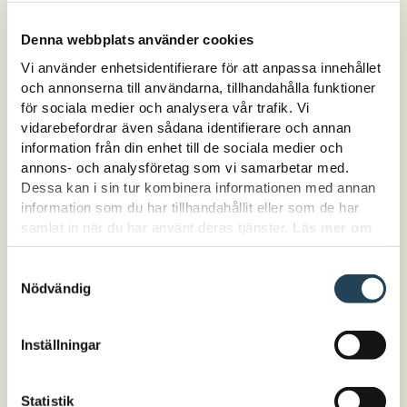
undervisning och betygsättning.
Denna webbplats använder cookies
Reformens ramar och
Vi använder enhetsidentifierare för att anpassa innehållet
förutsättningar
och annonserna till användarna, tillhandahålla funktioner
för sociala medier och analysera vår trafik. Vi
Gy25 innebär stora förändringar för komvux
vidarebefordrar även sådana identifierare och annan
på gymnasial nivå – med nya krav på
information från din enhet till de sociala medier och
annons- och analysföretag som vi samarbetar med.
ämnesbetyg, prövning och struktur. Många
Dessa kan i sin tur kombinera informationen med annan
lärare undrar hur det ska fungera i
information som du har tillhandahållit eller som de har
praktiken. Hur skapar man utrymme för
samlat in när du har använt deras tjänster.
Läs mer om
bildning när tiden är knapp? Hur bedömer
hur vi hanterar cookies här.
man rättvist över tid? Den här kursen ger dig
Samtyckesval
Nödvändig
konkret vägledning, så att du tryggt kan gå
från teori till professionellt genomförande.
Inställningar
För dig som
Undervisar inom komvux på gymnasial nivå
Statistik