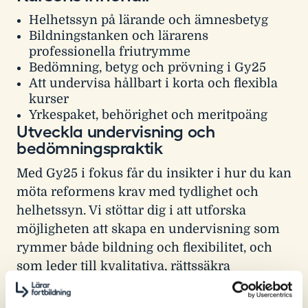
Helhetssyn på lärande och ämnesbetyg
Bildningstanken och lärarens
professionella friutrymme
Bedömning, betyg och prövning i Gy25
Att undervisa hållbart i korta och flexibla
kurser
Yrkespaket, behörighet och meritpoäng
Utveckla undervisning och
bedömningspraktik
Med Gy25 i fokus får du insikter i hur du kan
möta reformens krav med tydlighet och
helhetssyn. Vi stöttar dig i att utforska
möjligheten att skapa en undervisning som
rymmer både bildning och flexibilitet, och
som leder till kvalitativa, rättssäkra
bedömningar. Kursen rustar dig för att göra
medvetna och hållbara val i både