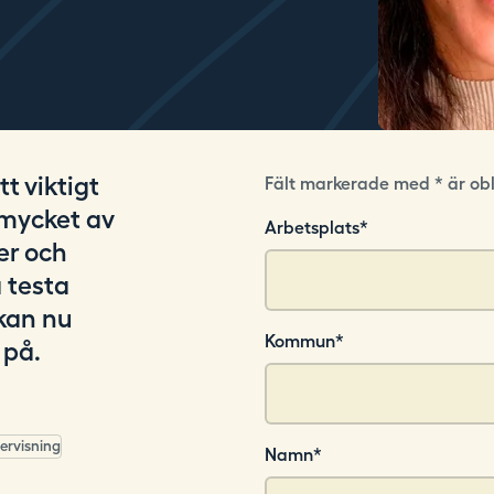
t viktigt
Fält markerade med * är obl
 mycket av
Arbetsplats
*
er och
 testa
 kan nu
Kommun
*
 på.
ervisning
Namn
*