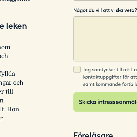
Något du vill att vi ska veta?
e leken
inom
och
Jag samtycker till att 
fyllda
kontaktuppgifter för at
ngar och
samt kommande fortbil
 till
en
lt. Hon
ör
Föreläsare