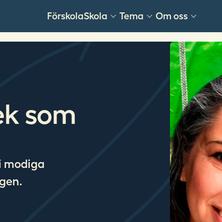
Förskola
Skola
Tema
Om oss
lek som
i modiga
agen.