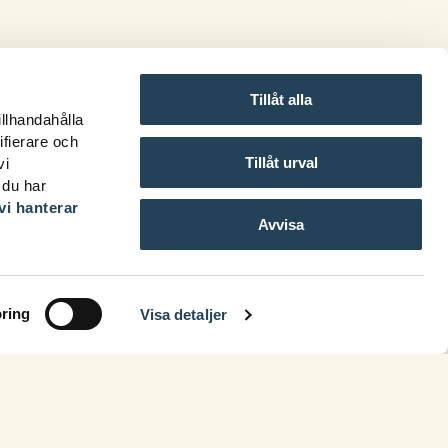
Tillåt alla
illhandahålla
ifierare och
Tillåt urval
vi
 du har
vi hanterar
Avvisa
ring
Visa detaljer