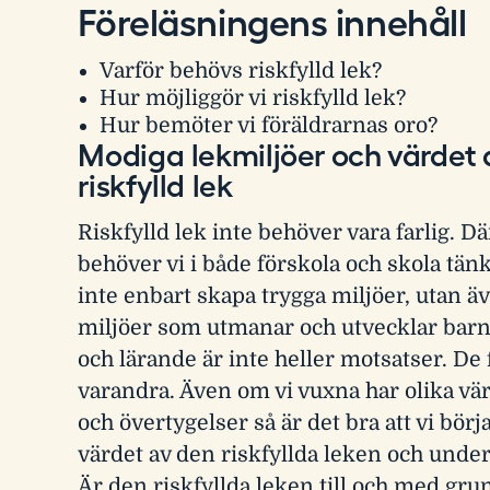
Föreläsningens innehåll
Varför behövs riskfylld lek?
Hur möjliggör vi riskfylld lek?
Hur bemöter vi föräldrarnas oro?
Modiga lekmiljöer och värdet 
riskfylld lek
Riskfylld lek inte behöver vara farlig. Dä
behöver vi i både förskola och skola tänk
inte enbart skapa trygga miljöer, utan 
miljöer som utmanar och utvecklar bar
och lärande är inte heller motsatser. De
varandra. Även om vi vuxna har olika vä
och övertygelser så är det bra att vi bör
värdet av den riskfyllda leken och unde
Är den riskfyllda leken till och med gr