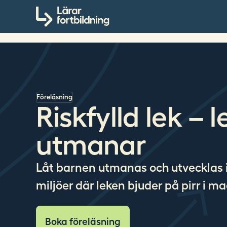
S
Till innehållet
ö
k
p
å
l
a
r
Föreläsning
a
Riskfylld lek – 
r
f
utmanar
o
r
t
Låt barnen utmanas och utvecklas 
b
miljöer där leken bjuder på pirr i m
i
l
d
Boka föreläsning
n