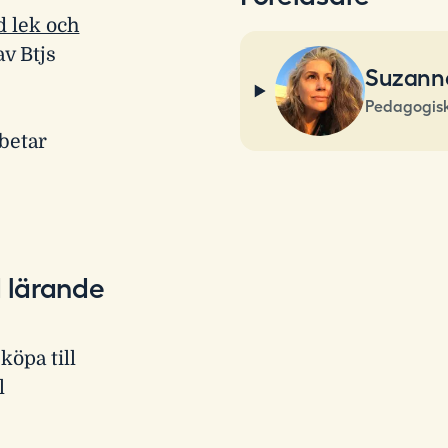
d lek och
av Btjs
Suzann
Pedagogisk
rbetar
 lärande
köpa till
l