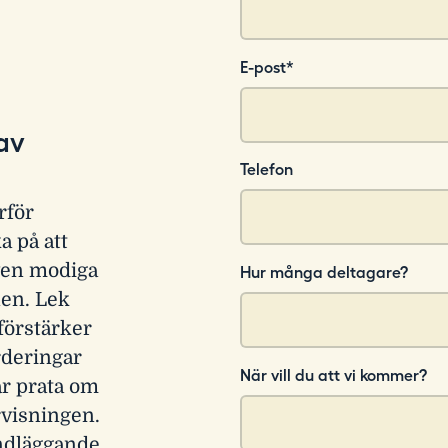
E-post
*
av
Telefon
rför
a på att
även modiga
Hur många deltagare?
nen. Lek
 förstärker
rderingar
När vill du att vi kommer?
jar prata om
rvisningen.
undläggande