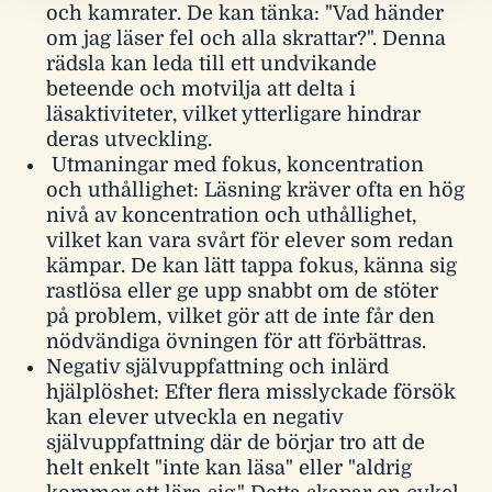
och kamrater. De kan tänka: "Vad händer
om jag läser fel och alla skrattar?". Denna
rädsla kan leda till ett undvikande
beteende och motvilja att delta i
läsaktiviteter, vilket ytterligare hindrar
deras utveckling.
Utmaningar med fokus, koncentration
och uthållighet: Läsning kräver ofta en hög
nivå av koncentration och uthållighet,
vilket kan vara svårt för elever som redan
kämpar. De kan lätt tappa fokus, känna sig
rastlösa eller ge upp snabbt om de stöter
på problem, vilket gör att de inte får den
nödvändiga övningen för att förbättras.
Negativ självuppfattning och inlärd
hjälplöshet: Efter flera misslyckade försök
kan elever utveckla en negativ
självuppfattning där de börjar tro att de
helt enkelt "inte kan läsa" eller "aldrig