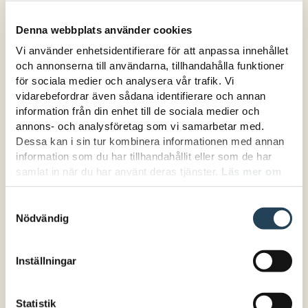
elevers olika behov och inlärningsstilar är
Denna webbplats använder cookies
det möjligt att tidigt identifiera och stödja
Vi använder enhetsidentifierare för att anpassa innehållet
elever som kämpar, vilket minskar risken
och annonserna till användarna, tillhandahålla funktioner
för senare inlärningssvårigheter.
för sociala medier och analysera vår trafik. Vi
vidarebefordrar även sådana identifierare och annan
information från din enhet till de sociala medier och
Läsning är en sällanaktivitet i vår
annons- och analysföretag som vi samarbetar med.
samtid
Dessa kan i sin tur kombinera informationen med annan
information som du har tillhandahållit eller som de har
Elever som har svårt att läsa kan uppleva en
samlat in när du har använt deras tjänster.
Läs mer om
rad olika tankar och känslor som påverkar
hur vi hanterar cookies här.
Samtyckesval
deras lärande och motivation. Här är några
Nödvändig
vanliga upplevelser och vad som kan ta kraft
för eleverna:
Inställningar
Känslor av otillräcklighet och frustration:
Många elever som har svårt att läsa känner
Statistik
sig ofta misslyckade eller otillräckliga när